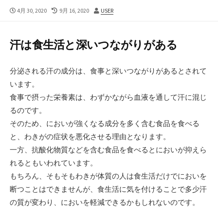
公
4月 30, 2020
最
9月 16, 2020
作
USER
開
終
者
日
更
新
汗は食生活と深いつながりがある
日
分泌される汗の成分は、食事と深いつながりがあるとされて
います。
食事で摂った栄養素は、わずかながら血液を通して汗に混じ
るのです。
そのため、においが強くなる成分を多く含む食品を食べる
と、わきがの症状を悪化させる理由となります。
一方、抗酸化物質などを含む食品を食べるとにおいが抑えら
れるともいわれています。
もちろん、そもそもわきが体質の人は食生活だけでにおいを
断つことはできませんが、食生活に気を付けることで多少汗
の質が変わり、においを軽減できるかもしれないのです。