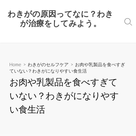
コ
ン
わきがの原因ってなに？わき
テ
が治療をしてみよう。
検
ン
索
ツ
ト
へ
グ
ル
ス
キ
ッ
Home
>
わきがのセルフケア
> お肉や乳製品を食べすぎ
ていない？わきがになりやすい食生活
プ
お肉や乳製品を食べすぎて
いない？わきがになりやす
い食生活