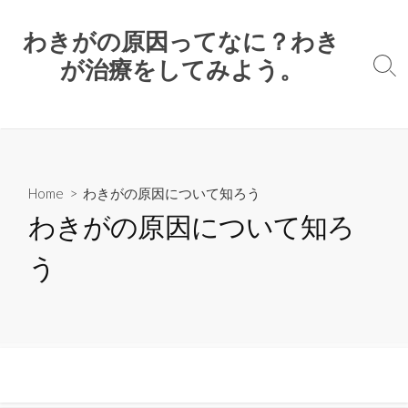
コ
ン
わきがの原因ってなに？わき
テ
が治療をしてみよう。
検
ン
索
ツ
ト
へ
グ
ル
ス
キ
ッ
Home
> わきがの原因について知ろう
プ
わきがの原因について知ろ
う